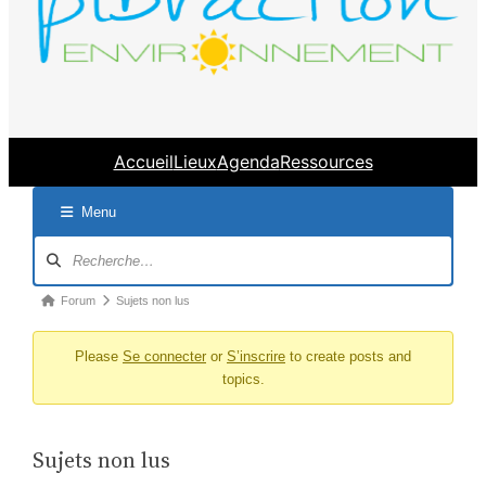
Accueil
Lieux
Agenda
Ressources
Menu
Navigation
du
forum
Fil
Forum
Sujets non lus
d’Ariane
Please
Se connecter
or
S’inscrire
to create posts and
du
topics.
forum –
Vous
êtes
Sujets non lus
ici :