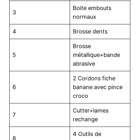
Boite embouts
3
normaux
4
Brosse dents
Brosse
5
métallique+bande
abrasive
2 Cordons fiche
6
banane avec pince
croco
Cutter+lames
7
rechange
4 Outils de
8